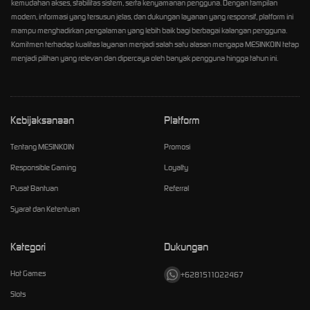
kemudahan akses, stabilitas sistem, serta kenyamanan pengguna. Dengan tampilan
modern, informasi yang tersusun jelas, dan dukungan layanan yang responsif, platform ini
mampu menghadirkan pengalaman yang lebih baik bagi berbagai kalangan pengguna.
Komitmen terhadap kualitas layanan menjadi salah satu alasan mengapa MESINKOIN tetap
menjadi pilihan yang relevan dan dipercaya oleh banyak pengguna hingga tahun ini.
Kebijaksanaan
Platform
Tentang MESINKOIN
Promosi
Responsible Gaming
Loyalty
Pusat Bantuan
Referral
Syarat dan Ketentuan
Kategori
Dukungan
Hot Games
+6281511022467
Slots