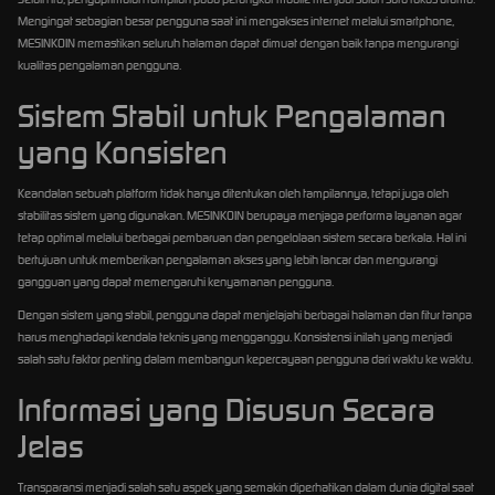
Mengingat sebagian besar pengguna saat ini mengakses internet melalui smartphone,
MESINKOIN memastikan seluruh halaman dapat dimuat dengan baik tanpa mengurangi
kualitas pengalaman pengguna.
Sistem Stabil untuk Pengalaman
yang Konsisten
Keandalan sebuah platform tidak hanya ditentukan oleh tampilannya, tetapi juga oleh
stabilitas sistem yang digunakan. MESINKOIN berupaya menjaga performa layanan agar
tetap optimal melalui berbagai pembaruan dan pengelolaan sistem secara berkala. Hal ini
bertujuan untuk memberikan pengalaman akses yang lebih lancar dan mengurangi
gangguan yang dapat memengaruhi kenyamanan pengguna.
Dengan sistem yang stabil, pengguna dapat menjelajahi berbagai halaman dan fitur tanpa
harus menghadapi kendala teknis yang mengganggu. Konsistensi inilah yang menjadi
salah satu faktor penting dalam membangun kepercayaan pengguna dari waktu ke waktu.
Informasi yang Disusun Secara
Jelas
Transparansi menjadi salah satu aspek yang semakin diperhatikan dalam dunia digital saat