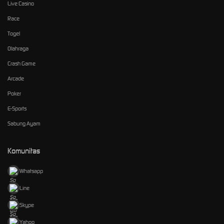
Live Casino
Race
Togel
Olahraga
Crash Game
Arcade
Poker
E-Sports
Sabung Ayam
Komunitas
Whatsapp
Line
Skype
Yahoo