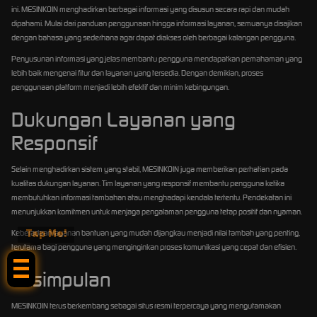
ini. MESINKOIN menghadirkan berbagai informasi yang disusun secara rapi dan mudah
dipahami. Mulai dari panduan penggunaan hingga informasi layanan, semuanya disajikan
dengan bahasa yang sederhana agar dapat diakses oleh berbagai kalangan pengguna.
Penyusunan informasi yang jelas membantu pengguna mendapatkan pemahaman yang
lebih baik mengenai fitur dan layanan yang tersedia. Dengan demikian, proses
penggunaan platform menjadi lebih efektif dan minim kebingungan.
Dukungan Layanan yang
Responsif
Selain menghadirkan sistem yang stabil, MESINKOIN juga memberikan perhatian pada
kualitas dukungan layanan. Tim layanan yang responsif membantu pengguna ketika
membutuhkan informasi tambahan atau menghadapi kendala tertentu. Pendekatan ini
menunjukkan komitmen untuk menjaga pengalaman pengguna tetap positif dan nyaman.
Keberadaan layanan bantuan yang mudah dijangkau menjadi nilai tambah yang penting,
Tap Me!
terutama bagi pengguna yang menginginkan proses komunikasi yang cepat dan efisien.
Kesimpulan
MESINKOIN terus berkembang sebagai situs resmi terpercaya yang mengutamakan