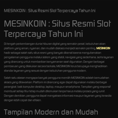
MESINKOIN : Situs Resmi Slot Terpercaya Tahun Ini
MESINKOIN : Situs Resmi Slot
Terpercaya Tahun Ini
Di tengah perkembangan dunia hiburan digital yang semakin pesat, kebutuhan akan
platform yang aman, nyaman, dan mudah diakses menjadi semakin penting.
MESINKOIN
hadir sebagai salah satu situs resmi yang banyak dikenal karena mengutamakan
pengalaman pengguna melalui sistem yang stabil, navigasi yang sederhana, serta layanan
yang dirancang untuk memberikan kenyamanan saat digunakan. Dengan berbagai
pembaruan yang dilakukan secara berkala, MESINKOIN terus berupaya menghadirkan
standar layanan yang sesuai dengan kebutuhan pengguna modern.
Salah satu alasan mengapa banyak pengguna memilih MESINKOIN adalah kemudahan
akses yang ditawarkan. Platform ini dirancang agar dapat digunakan melalui berbagai
perangkat, baik komputer desktop, laptop, maupun smartphone. Tampilan yang responsif
membuat setiap fitur tetap mudah ditemukan tanpa harus melalui proses yang rumit.
Dengan demikian, pengguna dapat mengakses informasi maupun layanan yang tersedia
dengan lebih cepat dan efisien.
Tampilan Modern dan Mudah