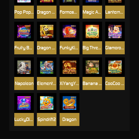
Pop Pop Candy
Dragon Soar - Hyper Wild
Formosa Bear
Magic Ace WILD LOCK
LanternWealth
Fruity Bonanza
Dragon Warrior
FunkyKingKong
Big Three Dragons
Glamorous Girl
Napoleon
Elemental Link Water
XiYangYang
Banana Saga
CooCoo Farm
LuckyDiamond
Spindrift2
Dragon