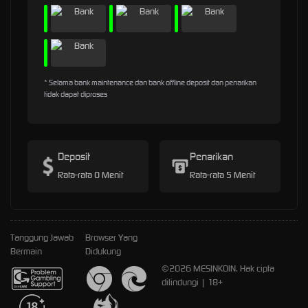
* Selama bank maintenance dan bank offline deposit dan penarikan
tidak dapat diproses
Deposit
Penarikan
Rata-rata 0 Menit
Rata-rata 5 Menit
Tanggung Jawab
Browser Yang
Bermain
Didukung
©2026 MESINKOIN. Hak cipta
dilindungi | 18+