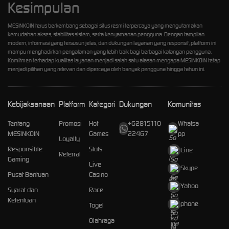
Kesimpulan
MESINKOIN terus berkembang sebagai situs resmi terpercaya yang mengutamakan
kemudahan akses, stabilitas sistem, serta kenyamanan pengguna. Dengan tampilan
modern, informasi yang tersusun jelas, dan dukungan layanan yang responsif, platform ini
mampu menghadirkan pengalaman yang lebih baik bagi berbagai kalangan pengguna.
Komitmen terhadap kualitas layanan menjadi salah satu alasan mengapa MESINKOIN tetap
menjadi pilihan yang relevan dan dipercaya oleh banyak pengguna hingga tahun ini.
Kebijaksanaan
Platform
Kategori
Dukungan
Komunitas
Tentang
Promosi
Hot
+62815110
Whatsa
MESINKOIN
Games
22467
pp
Loyalty
Responsible
Slots
Line
Referral
Gaming
Live
Skype
Pusat Bantuan
Casino
Yahoo
Syarat dan
Race
Ketentuan
phone
Togel
Olahraga