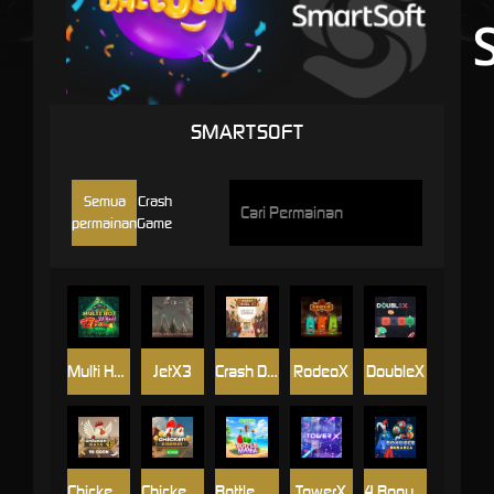
SMARTSOFT
Semua
Crash
permainan
Game
Multi Hot Wheel
JetX3
Crash Duel X
RodeoX
DoubleX
ChickenWays
Chicken Highway
Bottle Mania
TowerX
4 Bonuses Bonanza