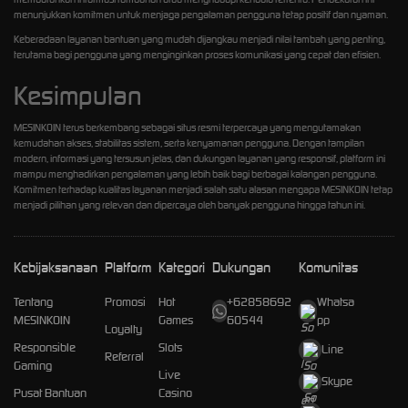
menunjukkan komitmen untuk menjaga pengalaman pengguna tetap positif dan nyaman.
Keberadaan layanan bantuan yang mudah dijangkau menjadi nilai tambah yang penting,
terutama bagi pengguna yang menginginkan proses komunikasi yang cepat dan efisien.
Kesimpulan
MESINKOIN terus berkembang sebagai situs resmi terpercaya yang mengutamakan
kemudahan akses, stabilitas sistem, serta kenyamanan pengguna. Dengan tampilan
modern, informasi yang tersusun jelas, dan dukungan layanan yang responsif, platform ini
mampu menghadirkan pengalaman yang lebih baik bagi berbagai kalangan pengguna.
Komitmen terhadap kualitas layanan menjadi salah satu alasan mengapa MESINKOIN tetap
menjadi pilihan yang relevan dan dipercaya oleh banyak pengguna hingga tahun ini.
Kebijaksanaan
Platform
Kategori
Dukungan
Komunitas
Tentang
Promosi
Hot
+62858692
Whatsa
MESINKOIN
Games
60544
pp
Loyalty
Responsible
Slots
Line
Referral
Gaming
Live
Skype
Pusat Bantuan
Casino