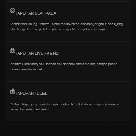
TARUHAN OLAHRAGA
Sportsbook Gaming Platform Terbaik menawarkan lebih banyak game, odds yang
lebih tinggi, dan menyediakan pilihan yang lebih banyak untuk pemain.
TARUHAN LIVE KASINO
Platform Pilihan bagi perusahaan-perusahaan terbaik di dunia, dengan pilihan
variasi game terbanyak
TARUHAN TOGEL
Platform togel yang menarik dari perusahan terbaik di dunia yang menawarkan
hadiah kemenangan besar