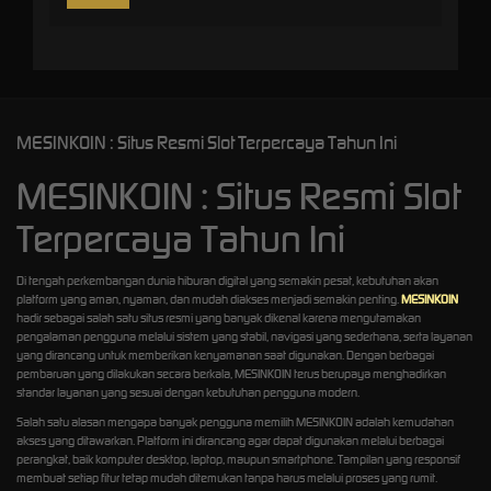
MESINKOIN : Situs Resmi Slot Terpercaya Tahun Ini
MESINKOIN : Situs Resmi Slot
Terpercaya Tahun Ini
Di tengah perkembangan dunia hiburan digital yang semakin pesat, kebutuhan akan
platform yang aman, nyaman, dan mudah diakses menjadi semakin penting.
MESINKOIN
hadir sebagai salah satu situs resmi yang banyak dikenal karena mengutamakan
pengalaman pengguna melalui sistem yang stabil, navigasi yang sederhana, serta layanan
yang dirancang untuk memberikan kenyamanan saat digunakan. Dengan berbagai
pembaruan yang dilakukan secara berkala, MESINKOIN terus berupaya menghadirkan
standar layanan yang sesuai dengan kebutuhan pengguna modern.
Salah satu alasan mengapa banyak pengguna memilih MESINKOIN adalah kemudahan
akses yang ditawarkan. Platform ini dirancang agar dapat digunakan melalui berbagai
perangkat, baik komputer desktop, laptop, maupun smartphone. Tampilan yang responsif
membuat setiap fitur tetap mudah ditemukan tanpa harus melalui proses yang rumit.