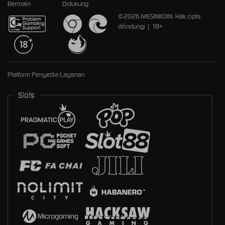
Bermain
Didukung
©2026 MESINKOIN. Hak cipta
dilindungi | 18+
Platform Penyedia Layanan
Slots