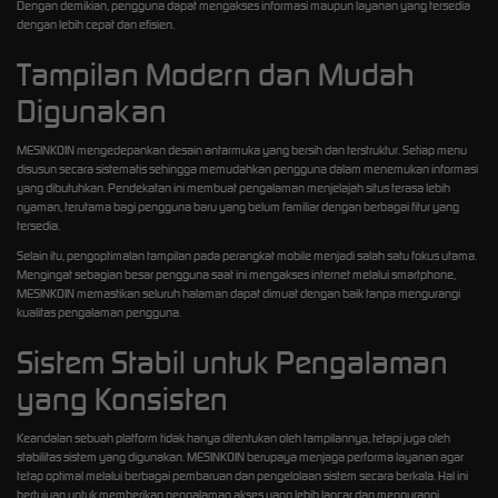
Dengan demikian, pengguna dapat mengakses informasi maupun layanan yang tersedia
dengan lebih cepat dan efisien.
Tampilan Modern dan Mudah
Digunakan
MESINKOIN mengedepankan desain antarmuka yang bersih dan terstruktur. Setiap menu
disusun secara sistematis sehingga memudahkan pengguna dalam menemukan informasi
yang dibutuhkan. Pendekatan ini membuat pengalaman menjelajah situs terasa lebih
nyaman, terutama bagi pengguna baru yang belum familiar dengan berbagai fitur yang
tersedia.
Selain itu, pengoptimalan tampilan pada perangkat mobile menjadi salah satu fokus utama.
Mengingat sebagian besar pengguna saat ini mengakses internet melalui smartphone,
MESINKOIN memastikan seluruh halaman dapat dimuat dengan baik tanpa mengurangi
kualitas pengalaman pengguna.
Sistem Stabil untuk Pengalaman
yang Konsisten
Keandalan sebuah platform tidak hanya ditentukan oleh tampilannya, tetapi juga oleh
stabilitas sistem yang digunakan. MESINKOIN berupaya menjaga performa layanan agar
tetap optimal melalui berbagai pembaruan dan pengelolaan sistem secara berkala. Hal ini
bertujuan untuk memberikan pengalaman akses yang lebih lancar dan mengurangi