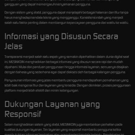
gangguan yang dapat memengaruhi kenyamanan pengguna.
Dengan sistem yang stabil, pengguna dapat menjelajahi berbagai halaman dan fitur tanpa
harus menghadapi kendala teknis yang mengganggu. Konsistensi inilah yang menjadi
salah satu faktor penting dalam membangun kepercayaan pengguna dari waktu ke waktu.
Informasi yang Disusun Secara
Jelas
Transparansi menjadi salah satu aspek yang semakin diperhatikan dalam dunia digital saat
ini. MESINKOIN menghadirkan berbagai informasi yang disusun secara rapi dan mudah
dipahami. Mulai dari panduan penggunaan hingga informasi layanan, semuanya disajikan
dengan bahasa yang sederhana agar dapat diakses oleh berbagai kalangan pengguna.
Penyusunan informasi yang jelas membantu pengguna mendapatkan pemahaman yang
lebih baik mengenai fitur dan layanan yang tersedia. Dengan demikian, proses penggunaan
platform menjadi lebih efektif dan minim kebingungan.
Dukungan Layanan yang
Responsif
Selain menghadirkan sistem yang stabil, MESINKOIN juga memberikan perhatian pada
kualitas dukungan layanan. Tim layanan yang responsif membantu pengguna ketika
membutuhkan informasi tambahan atau menghadapi kendala tertentu. Pendekatan ini